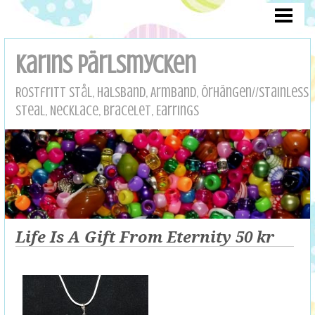
HEM/HOME
OM MIG/ABOUT ME
Karins pärlsmycken
HALSBAND/HÄNGEN
Rostfritt stål, Halsband, Armband, Örhängen//Stainless
ARMBAND
Steal, Necklace, Bracelet, Earrings
ÖRHÄNGEN/ EARRINGS
ROSTFRITT
DRÖMMAR
ÄNGLAR
Life Is A Gift From Eternity 50 kr
KONTAKT/CONTACT
BETALNING/PAYMENT