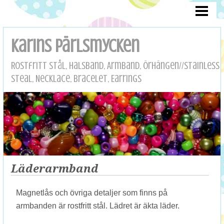
HEM/HOME
OM MIG/ABOUT ME
Karins pärlsmycken
HALSBAND/HÄNGEN
Rostfritt stål, Halsband, Armband, Örhängen//Stainless
ARMBAND
Steal, Necklace, Bracelet, Earrings
ÖRHÄNGEN/ EARRINGS
ROSTFRITT
DRÖMMAR
ÄNGLAR
Läderarmband
KONTAKT/CONTACT
Magnetlås och övriga detaljer som finns på
BETALNING/PAYMENT
armbanden är rostfritt stål. Lädret är äkta läder.