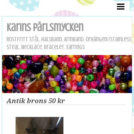
HEM/HOME
OM MIG/ABOUT ME
Karins pärlsmycken
HALSBAND/HÄNGEN
Rostfritt stål, Halsband, Armband, Örhängen//Stainless
ARMBAND
Steal, Necklace, Bracelet, Earrings
ÖRHÄNGEN/ EARRINGS
ROSTFRITT
DRÖMMAR
ÄNGLAR
Antik brons 50 kr
KONTAKT/CONTACT
BETALNING/PAYMENT